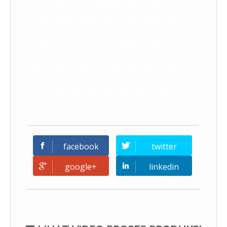
Murah, Provinsi Sulawesi Utara, Bolaang
Mongondow, Bolaang Mongondow Selatan,
Bolaang Mongondow Timur, Bolaang
Mongondow Utara, Kepulauan Singihe,
Kepulauan Siau Tagulandang Biaro,
Kepulauan Talaud, Minahasa, Minahasa
Selatan , Minahasa Tenggara, Minahasa
Utara , Bitung, Kotamobagu, Manado,
Tomohon,
facebook
twitter
google+
linkedin