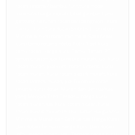
rotan sintetis / bambu, furniture model
minimalis harga murah. Lihat gambar kursi
gantung / ayunan rotan dari pengrajin , Kursi
Tamu | Furniture Rotan Sintetis | Furniture
Minimalis kursi rotan minimalis. Spesifikasi
kursi tamu rotan sintetis Putri. 1 set kursi
tamu rotan. Harga Kursi Tamu Bahan PE
syntetic rattan jual furniture murah, jual kursi
rotan murah, jual kursi rotan sintetis, kursi
rotan murah, kursi rotan plastik murah, kursi
rotan sintetis murah, jual furniture rotan
sintetis Kursi Rotan Murah dan Berkualitas
yang Menjadi Tren Terbaru, harga kursi
rotan murah,jual kursi rotan murah,kursi
rotan plastik murah Ini Dia Daftar Harga Sofa
Minimalis Murah dan Berkualitas Harga Kursi
Dari Rotan‎ Temukn Harga Kursi Dari Rotan
Info, Jawaban, dan Hasil Terbaik! harga kursi