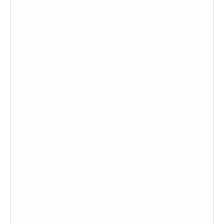
murah Daftar Harga Kursi Tamu Rotan -
Rotan adalah salah satu sumber daya hutan
yang biasa dimanfaatkan untuk dibuat aneka
macam kerajinan. Salah satu Jual Kursi Rotan
Harga Model Gambar Balawan Single Chair
Kursi Rotan Sintetis Bandar Chair Kursi Rotan
Sintetis KRT067 Jual Kursi Teras Rotan
|Harga Model Gambar Gucci Natural Teras
Set Kursi Rotan Sintetis TSRT015. Gucci Teras
Set Kursi Rotan Sintetis TSRT014 Jual Kursi
Tamu Rotan Murah Model Desain Terbaru
Perabot Jepara, Perabot Kursi Tamu Kursi
Tamu Rotan Daftar Harga Gambar Produk
Kursi Tamu Rotan Sintetis Murah. Tedapat 2
Model produk Furniture rotan yaitu kursi
minimalis dan ayunan rotan alumunium Jual
Sofa Kursi Rotan Sintetis Furniture Model
Minimalis Harga Murah Jual sofa kursi tamu