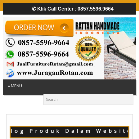
✆
Klik Call Center : 0857.5596.9664
≡ MENU
talog Produk Dalam Website w